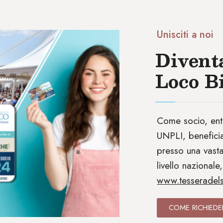
Unisciti a noi
Divent
Loco B
Come socio, entr
UNPLI, beneficia
presso una vasta
livello nazionale, 
www.tesseradels
COME RICHIEDE