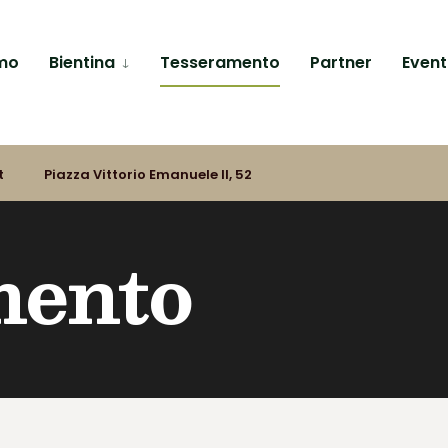
amo
Bientina
Tesseramento
Partner
Event
t
Piazza Vittorio Emanuele II, 52
mento