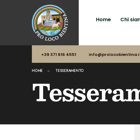
Home
Chi si
+39 371 616 4551
info@prolocobientina.i
HOME
TESSERAMENTO
Tessera