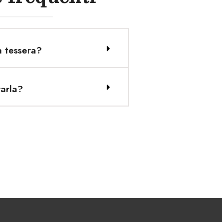
a tessera?
rarla?