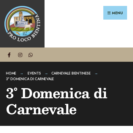
Search
Skip
for:
to
MENU
content
HOME
EVENTS
CARNEVALE BIENTINESE
3° DOMENICA DI CARNEVALE
3° Domenica di
Carnevale